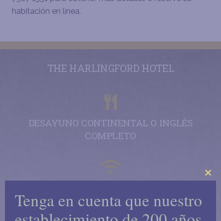
habitación en línea.
THE HARLINGFORD HOTEL
DESAYUNO CONTINENTAL O INGLÉS
COMPLETO
Clo
WIFI DE ALTA VELOCIDAD
Tenga en cuenta que nuestro
this
mo
establecimiento de 200 años