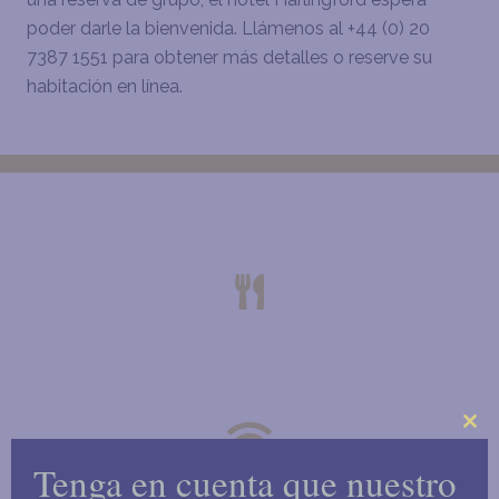
poder darle la bienvenida. Llámenos al +44 (0) 20
7387 1551 para obtener más detalles o reserve su
habitación en línea.
THE HARLINGFORD HOTEL
DESAYUNO CONTINENTAL O INGLÉS
COMPLETO
Clo
Tenga en cuenta que nuestro
this
WIFI DE ALTA VELOCIDAD
mo