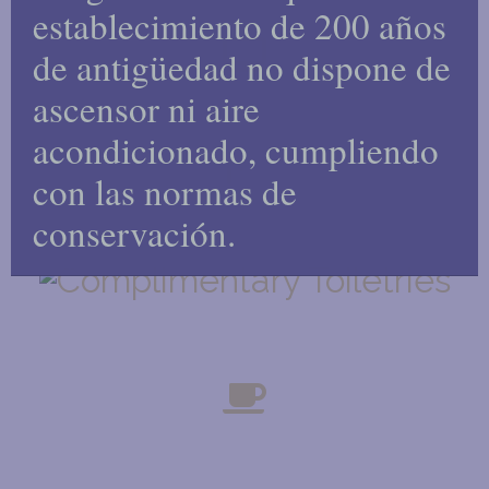
establecimiento de 200 años
de antigüedad no dispone de
ascensor ni aire
TELEVISIÓN
acondicionado, cumpliendo
con las normas de
BAÑOS EN SUITE
conservación.
SERVICIOS COMPLEMENTARIOS
EQUIPO DE TÉ Y CAFÉ