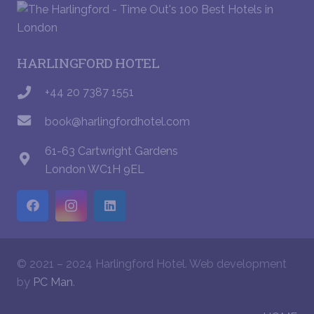
HARLINGFORD HOTEL
+44 20 7387 1551
book@harlingfordhotel.com
61-63 Cartwright Gardens
London WC1H 9EL
© 2021 – 2024 Harlingford Hotel. Web development
by
PC Man
.