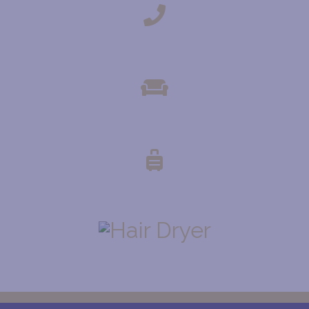
TELÉFONO
ZONA SALÓN COMUNITARIA
DEPOSITO DE VALIJAS
SECADOR DE PELO