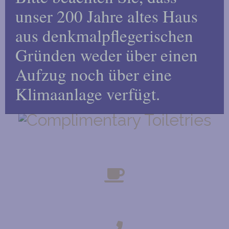
mo
unser 200 Jahre altes Haus
aus denkmalpflegerischen
FERNSEHER
Gründen weder über einen
Aufzug noch über eine
Klimaanlage verfügt.
ENSUITE BADEZIMMER
KOSTENLOSE TOILETTENARTIKEL
TEE- UND KAFFEEZUBEREITUNG