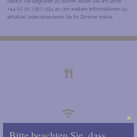
darauf, Sie begrüßen zu dürfen. Rufen Sie uns unter
+44 (0) 20 7387 1551 an, um weitere Informationen zu
erhalten, oder reservieren Sie Ihr Zimmer online.
THE HARLINGFORD HOTEL
KONTINENTALES ODER VOLLSTÄNDIGES
ENGLISCHES FRÜHSTÜCK
Clo
W-LAN
Bitte beachten Sie, dass
this