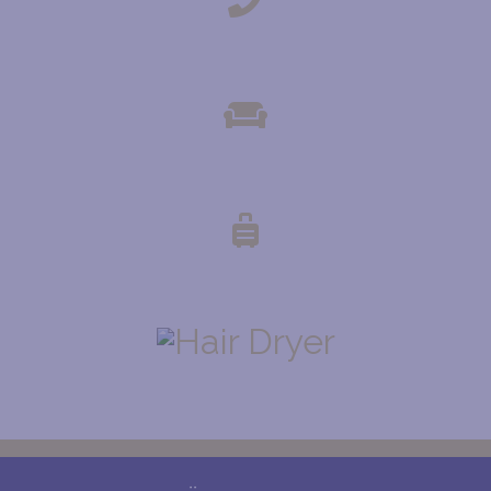
TELEFON
GEMEINSAMER LOUNGE-BEREICH
GEPÄCKLAGERUNG
FÖN