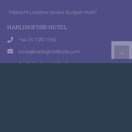
"Vielleicht Londons bestes Budget-Hotel"
HARLINGFORD HOTEL
+44 20 7387 1551
book@harlingfordhotel.com
61-63 Cartwright Gardens
London WC1H 9EL
© 2021 – 2024 Harlingford Hotel. Web development
by
PC Man
.