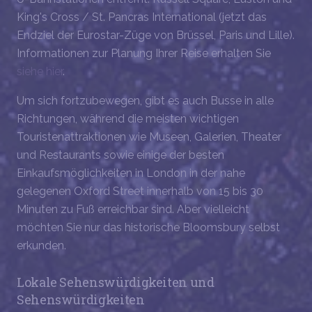
King's Cross / St. Pancras International (jetzt das
Endziel der Eurostar-Züge von Brüssel, Paris und Lille).
Informationen zur Planung Ihrer Reise erhalten Sie
siehe hier
.
Um sich fortzubewegen, gibt es auch Busse in alle
Richtungen, während die meisten wichtigen
Touristenattraktionen wie Museen, Galerien, Theater
und Restaurants sowie einige der besten
Einkaufsmöglichkeiten in London in der nahe
gelegenen Oxford Street innerhalb von 15 bis 30
Minuten zu Fuß erreichbar sind. Aber vielleicht
möchten Sie nur das historische Bloomsbury selbst
erkunden.
Lokale Sehenswürdigkeiten und
Sehenswürdigkeiten