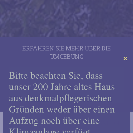
ERFAHREN SIE MEHR UBER DIE
UMGEBUNG
Clo
Bitte beachten Sie, dass
this
SEHEN SIE SICH UNSERE
mo
unser 200 Jahre altes Haus
LOKALEN REISEFÜHRER
AN
aus denkmalpflegerischen
Gründen weder über einen
Aufzug noch über eine
PLANEN SIE IHRE REISE NACH LONDON
Klimaanlage verfügt.