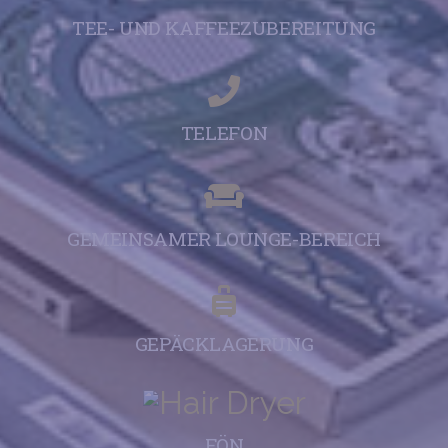
TEE- UND KAFFEEZUBEREITUNG
TELEFON
GEMEINSAMER LOUNGE-BEREICH
GEPÄCKLAGERUNG
FÖN