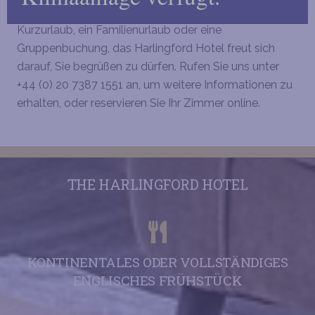
Ob eine Geschäftsreise oder ein romantischer
Kurzurlaub, ein Familienurlaub oder eine
Gruppenbuchung, das Harlingford Hotel freut sich
darauf, Sie begrüßen zu dürfen. Rufen Sie uns unter
+44 (0) 20 7387 1551 an, um weitere Informationen zu
erhalten, oder reservieren Sie Ihr Zimmer online.
THE HARLINGFORD HOTEL
KONTINENTALES ODER VOLLSTÄNDIGES
ENGLISCHES FRÜHSTÜCK