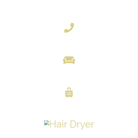
TEE- UND KAFFEEZUBEREITUNG
TELEFON
GEMEINSAMER LOUNGE-BEREICH
GEPÄCKLAGERUNG
FÖN