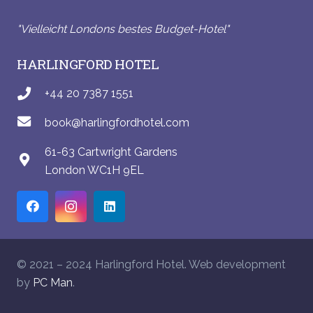
"Vielleicht Londons bestes Budget-Hotel"
HARLINGFORD HOTEL
+44 20 7387 1551
book@harlingfordhotel.com
61-63 Cartwright Gardens
London WC1H 9EL
© 2021 – 2024 Harlingford Hotel. Web development
by
PC Man
.