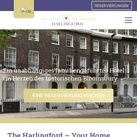
RESERVIERUNGEN
Ein unabhängiges familiengeführtes Hotel
im Herzen des historischen Bloomsbury.
EINE RESERVIERUNG MACHEN
The Harlingford – Your Home