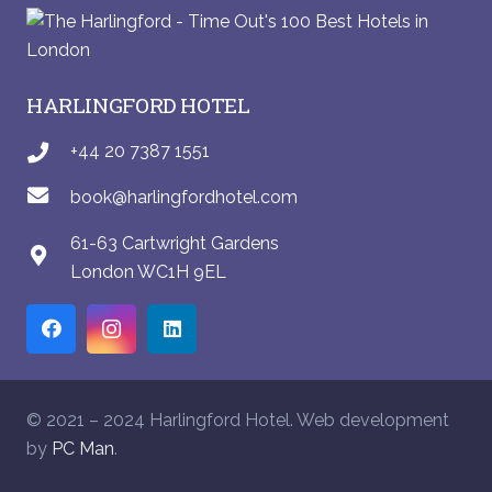
HARLINGFORD HOTEL
+44 20 7387 1551
book@harlingfordhotel.com
61-63 Cartwright Gardens
London WC1H 9EL
© 2021 – 2024 Harlingford Hotel. Web development
by
PC Man
.