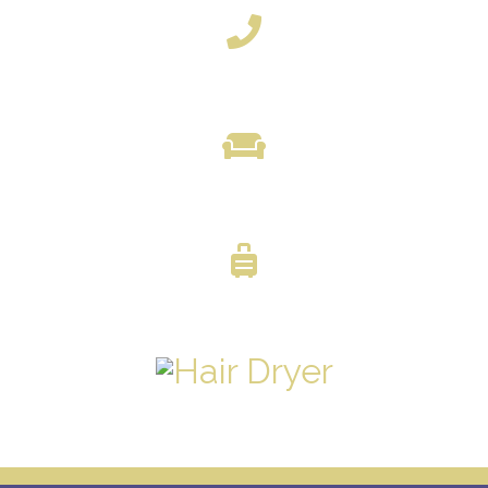
TELEFON
GEMEINSAMER LOUNGE-BEREICH
GEPÄCKLAGERUNG
FÖN