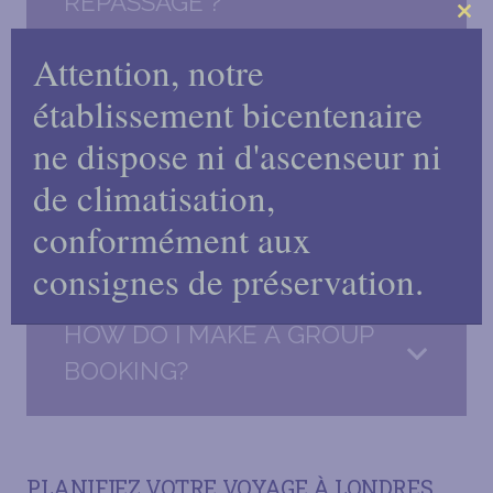
REPASSAGE ?
Clo
Attention, notre
this
OFFREZ-VOUS UN SERVICE
mo
établissement bicentenaire
DE REVEIL ?
ne dispose ni d'ascenseur ni
de climatisation,
Y A-T-IL UN COFFRE-FORT
conformément aux
DANS LA CHAMBRE?
consignes de préservation.
HOW DO I MAKE A GROUP
BOOKING?
PLANIFIEZ VOTRE VOYAGE À LONDRES