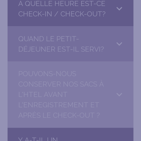
À QUELLE HEURE EST-CE
CHECK-IN / CHECK-OUT?
QUAND LE PETIT-
DÉJEUNER EST-IL SERVI?
POUVONS-NOUS
CONSERVER NOS SACS À
L'HTEL AVANT
L'ENREGISTREMENT ET
APRÈS LE CHECK-OUT ?
Y A-T-IL UN