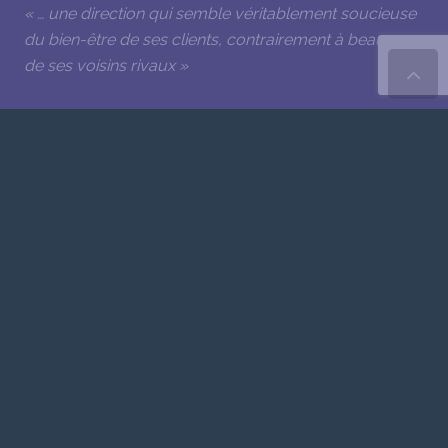
« … une direction qui semble véritablement soucieuse
du bien-être de ses clients, contrairement à beaucoup
de ses voisins rivaux »
SMOOTH HOUND
« Peut-être le meilleur hôtel économique de Londres
»
HARLINGFORD HOTEL
+44 20 7387 1551
book@harlingfordhotel.com
61-63 Cartwright Gardens
London WC1H 9EL