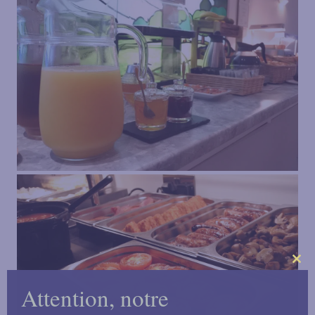
Clo
Attention, notre
this
mo