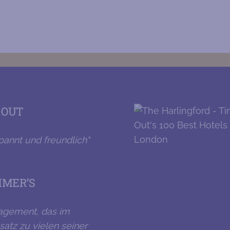
LOUNGE-BEREICH
 OUT
tspannt und freundlich"
MER’S
agement, das im
atz zu vielen seiner