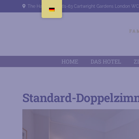
The Harlingford, 61-63 Cartwright Gardens London W
HOME
DAS HOTEL
Z
Standard-Doppelzim