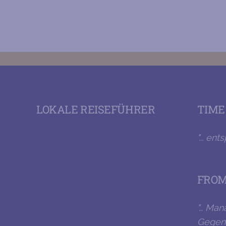
KAFFEEZUBEREITUNG
LOKALE REISEFÜHRER
TIME
"... en
FROM
"… Man
Gegens