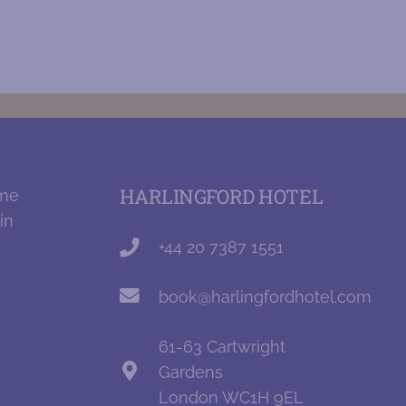
HARLINGFORD HOTEL
+44 20 7387 1551
book@harlingfordhotel.com
61-63 Cartwright
Gardens
London WC1H 9EL