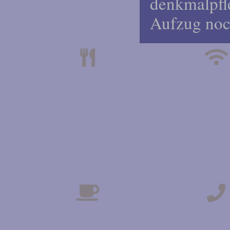
denkmalpfl
Aufzug noc
KONTINENTALES
W-LA
ODER
VOLLSTÄNDIGES
ENGLISCHES
FRÜHSTÜCK
TEE- UND
TELEF