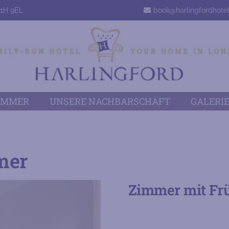
C1H 9EL
book@harlingfordhote
IMMER
UNSERE NACHBARSCHAFT
GALERI
mer
Zimmer mit Frü