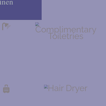
inen
NSUITE
EZIMMER
KOSTENLOSE
TOILETTENARTIKEL
FÖN
KLAGERUNG