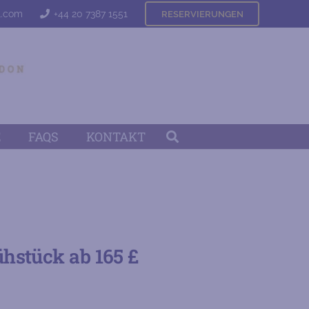
l.com
+44 20 7387 1551
RESERVIERUNGEN
E
FAQS
KONTAKT
hstück ab 165 £